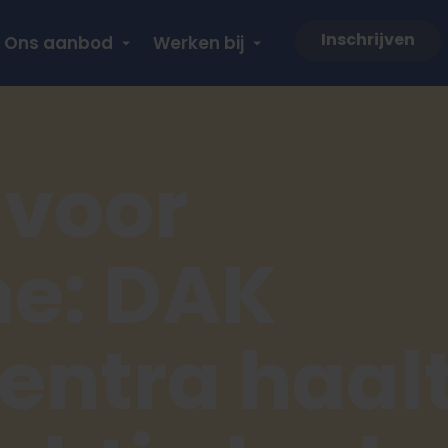
Inschrijven
Ons aanbod
Werken bij
 voor
ne: DAK
entra haal