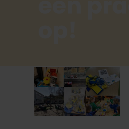
een pra
op!