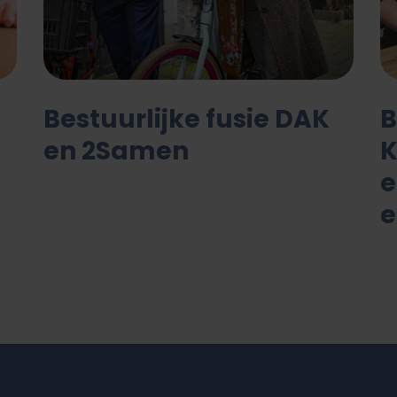
Bestuurlijke fusie DAK
B
en 2Samen
K
e
e