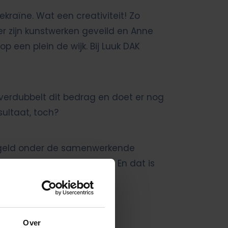
kraïne. Wat een creativiteit! Zo
r zijn kunstwerken geveild en Anne
een plein de wijk. Bij Luuk DAK
verdubbelt dit bedrag en doet er nog
sultaat, toch?
t geld onder de samenwerkende
hulp aan de Oekraïners. En dat is
Over