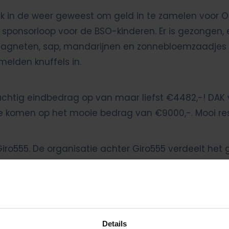
ruk in de weer geweest om geld in te zamelen voor Oe
ponsorloop voor de BSO-kinderen. Er is gezongen, e
gneten, sap, mandarijnen en zonnebloemzaadjes op 
elden knuffels in.
achtig eindbedrag op van maar liefst €4482,-! DAK 
t te komen op het mooie bedrag van €9000,-. Mooi re
ro555. De organisatie achter Giro555 verdeelt he
nden vooral focussen op het bieden van acute nood
nkt voor jullie inzet!
Details