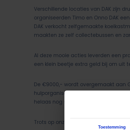
Verschillende locaties van DAK zijn d
organiseerden Timo en Onno DAK een s
DAK verkocht zelfgemaakte koelkastma
maakten ze zelf collectebussen en zam
Al deze mooie acties leverden een pr
een klein beetje extra geld bij om ui
De €9000,- wordt overgemaakt aan Gi
hulporganisaties die de komende maa
helaas nog steeds keihard nodig.
Trots op onze locaties! Ontzettend beda
Toestemming