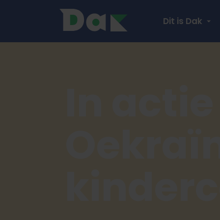
Dit is Dak
In actie
Oekraï
kinderc