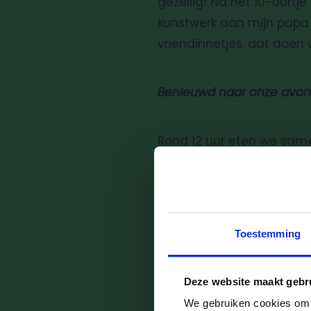
gezellig! Na het 10-uurtj
kunstwerk aan mijn papa o
vriendinnetjes, dat doen 
Benieuwd naar onze avon
Rond 12 uur eten we same
smeren. Soms proef ik nie
hebben we rustmomenten. 
Daarna spelen we weer me
Toestemming
Als mijn papa of mama me 
en vertellen grappige d
Deze website maakt gebr
foto’s zien van wat ik di
We gebruiken cookies om d