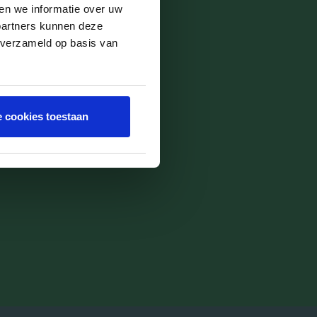
n de liedjes van het
en we informatie over uw
partners kunnen deze
 verzameld op basis van
e cookies toestaan
er weer naar uit! Als je