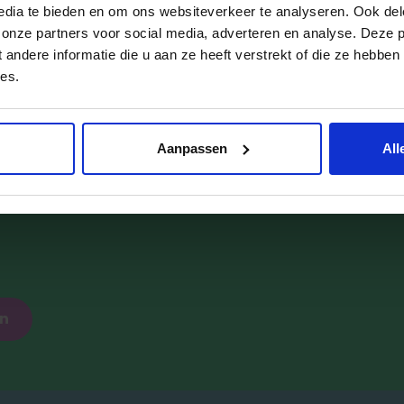
 alles aan mijn papa of mama en soms zingen we same
edia te bieden en om ons websiteverkeer te analyseren. Ook del
 onze partners voor social media, adverteren en analyse. Deze 
ndere informatie die u aan ze heeft verstrekt of die ze hebben
es.
gerust eens kijken!
Aanpassen
All
 op het kinderdagverblijf, en ik kijk er de volgende ke
ltijd een rondleiding inplannen om langs te komen.
en