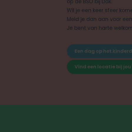
op de BSO bij Dak.
Wil je een keer sfeer kom
Meld je dan aan voor een 
Je bent van harte welko
Een dag op het kinderd
Vind een locatie bij jou