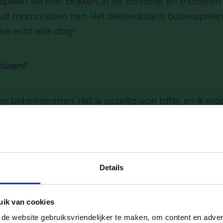
e spelen we met blokken, in de zandbak, en knutsele
f mama laten zien. Het allerleukste is buitenspele
we echt elke dag!
turen?
n boterhammen. Het is gezellig aan tafel, en ik ma
uwe dingen, en als ik iets niet lekker vind, zeg ik d
Ik mag leuke dingen doen met de juf omdat ik al 
t iedereen en krijgen we lekkere crackers.
Details
komt ophalen, vertellen de juffen alles. Ze laten z
ingen die ik heb gezegd. Stiekem kunnen papa en m
uik van cookies
e dag heb gedaan. Dan zeg ik mijn lieve juffies gedag
e website gebruiksvriendelijker te maken, om content en advert