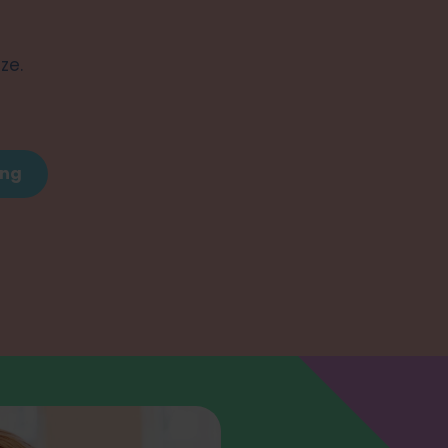
ze.
ang