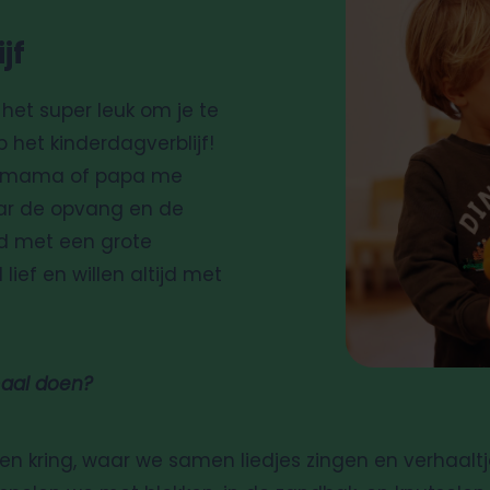
jf
d het super leuk om je te
p het kinderdagverblijf!
jn mama of papa me
aar de opvang en de
jd met een grote
 lief en willen altijd met
maal doen?
 kring, waar we samen liedjes zingen en verhaaltjes