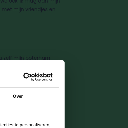
n we ook. Ik mag dan mijn
n met mijn vriendjes en
g zelf mijn boterham
at gewoon. In de middag
een beetje groot ben.
Over
ien wat ik heb geknutseld
ama via de ouderapp ook
 en geef ik ze een dikke
enties te personaliseren,