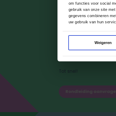
knuffel. Thuis vertel ik
om functies voor social m
kinderdagverblijf.
gebruik van onze site met
gegevens combineren met a
uw gebruik van hun servic
Ben je nieuwsgierig? Kom 
Weigeren
Het is altijd een leuke dag
meer wilt weten, kun je a
Tot snel!
Rondleiding aanvrag