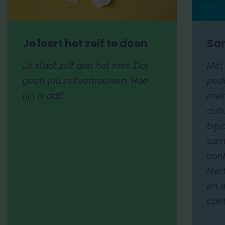
Je leert het zelf te doen
Sa
Je staat zelf aan het roer. Dat
Met 
geeft jou zelfvertrouwen. Hoe
ped
fijn is dat!
met 
cult
bij
sam
conf
leer
en w
con