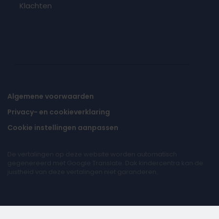
Klachten
Algemene voorwaarden
Privacy- en cookieverklaring
Cookie instellingen aanpassen
De vertalingen op deze website worden automatisch
gegenereerd met Google Translate. Dak kindercentra kan de
juistheid van deze vertalingen niet garanderen.