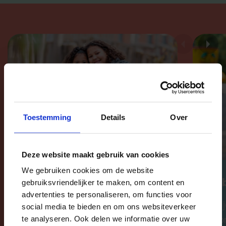
Toestemming
Details
Over
Deze website maakt gebruik van cookies
We gebruiken cookies om de website
Je kind inschrijven?
Heb
gebruiksvriendelijker te maken, om content en
advertenties te personaliseren, om functies voor
Wil je je kind bij ons aanmelden
Wil
social media te bieden en om ons websiteverkeer
voor voorschoolse opvang?
voo
te analyseren. Ook delen we informatie over uw