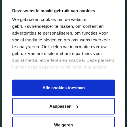
App store (iOS) of in de Play
Deze website maakt gebruik van cookies
Store (Android).
Ben
We gebruiken cookies om de website
ver
gebruiksvriendelijker te maken, om content en
Kli
advertenties te personaliseren, om functies voor
Wil je liever op het webportaal
in h
social media te bieden en om ons websiteverkeer
te analyseren. Ook delen we informatie over uw
inloggen? Ga dan
Je 
gebruik van onze site met onze partners voor
naar
dak.ouderportaal.nl
.
op h
social media, adverteren en analyse. Deze partners
mail
kunnen deze gegevens combineren met andere
inl
informatie die u aan ze heeft verstrekt of die ze
hebben verzameld op basis van uw gebruik van
hun services.
Alle cookies toestaan
Heb 
Aanpassen
nodi
Nee
onze
Weigeren