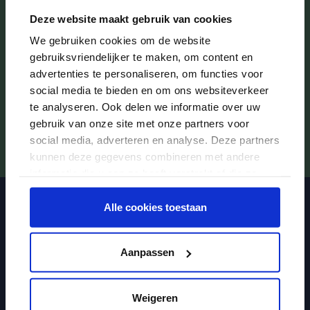
Wij respecteren de privacy van alle kinderen en
Deze website maakt gebruik van cookies
ouders. Wij doen volgens de privacywet AVG
We gebruiken cookies om de website
geen uitspraken over welke kinderen wel of niet
gebruiksvriendelijker te maken, om content en
advertenties te personaliseren, om functies voor
zijn ingeënt.
social media te bieden en om ons websiteverkeer
te analyseren. Ook delen we informatie over uw
gebruik van onze site met onze partners voor
social media, adverteren en analyse. Deze partners
kunnen deze gegevens combineren met andere
informatie die u aan ze heeft verstrekt of die ze
hebben verzameld op basis van uw gebruik van
hun services.
Alle cookies toestaan
Aanpassen
Weigeren