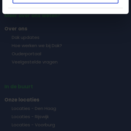
Meer over ons weten?
Over ons
Dak updates
Hoe werken we bij Dak?
Ouderportaal
Veelgestelde vragen
In de buurt
Onze locaties
Locaties - Den Haag
Locaties - Rijswijk
Locaties - Voorburg