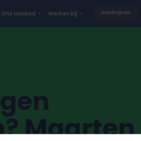
Inschrijven
Ons aanbod
Werken bij
ggen
? Maarten