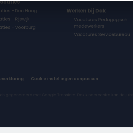
locaties
Werken bij Dak
aties - Den Haag
ties - Rijswijk
Vacatures Pedagogisch
medewerkers
aties - Voorburg
Vacatures Servicebureau
everklaring
Cookie instellingen aanpassen
h gegenereerd met Google Translate. Dak kindercentra kan de juist