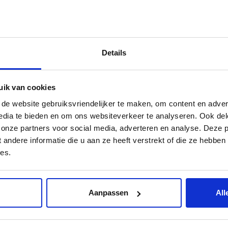
mos kdv V
Details
uik van cookies
e website gebruiksvriendelijker te maken, om content en advert
edia te bieden en om ons websiteverkeer te analyseren. Ook del
 onze partners voor social media, adverteren en analyse. Deze 
ndere informatie die u aan ze heeft verstrekt of die ze hebben
es.
Aanpassen
All
buurt
Word jij onze nieuwe
collega?