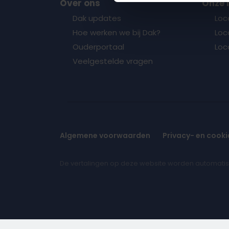
Over ons
Onze 
Dak updates
Loc
Hoe werken we bij Dak?
Loca
Ouderportaal
Loc
Veelgestelde vragen
Algemene voorwaarden
Privacy- en cooki
De vertalingen op deze website worden automatisc