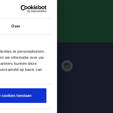
E
Over
enties te personaliseren,
en we informatie over uw
partners kunnen deze
 verzameld op basis van
e cookies toestaan
Snel naar