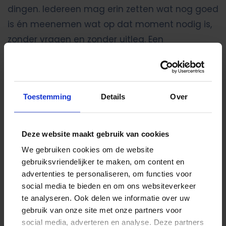
dingen. Iedereen mag erin zetten wat nog goed
is én meenemen wat op dat moment nodig is,
zonder vragen en zonder uitleg. Een
laagdrempelige manier om elkaar te helpen én
om spullen een tweede leven te geven.
Toestemming
Details
Over
Ruimere openingstijden
We bereiden ons voor op ruimere
Deze website maakt gebruik van cookies
openingstijden tot 18.30 uur. Dat sluit straks
We gebruiken cookies om de website
mooi aan op de openingstijden van onze BSO,
gebruiksvriendelijker te maken, om content en
die al tot 18.30 uur geopend is. Handig wanneer
advertenties te personaliseren, om functies voor
social media te bieden en om ons websiteverkeer
broertjes of zusjes daar zitten.
te analyseren. Ook delen we informatie over uw
gebruik van onze site met onze partners voor
social media, adverteren en analyse. Deze partners