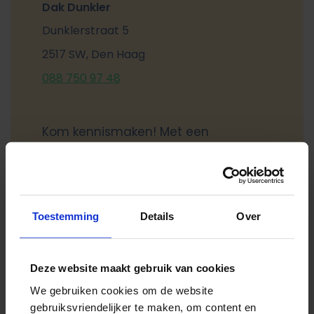
Dak Dunkler
Dunklerstraat 5
2517 SW, Den Haag
088 750 97 48
Kom kennismaken! Met een
persoonlijke vrijblijvende
rondleiding kun je de
buitenschoolse opvang van Dak
Dunkler zelf ervaren. Heb je je
Toestemming
Details
Over
keuze al gemaakt en wil je direct
inschrijven? Ga dan naar het
Deze website maakt gebruik van cookies
inschrijfformulier.
We gebruiken cookies om de website
gebruiksvriendelijker te maken, om content en