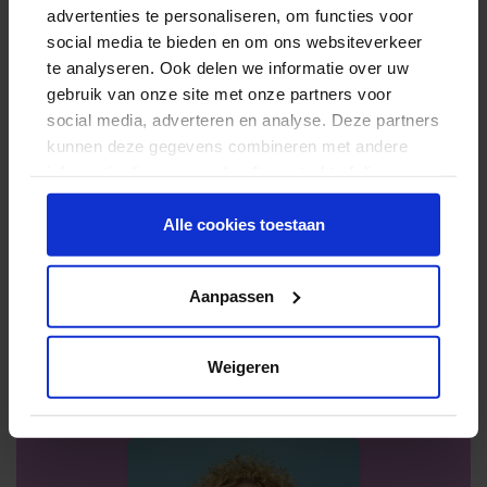
advertenties te personaliseren, om functies voor
social media te bieden en om ons websiteverkeer
Inschrijven
te analyseren. Ook delen we informatie over uw
gebruik van onze site met onze partners voor
social media, adverteren en analyse. Deze partners
Rondleiding aanvragen
kunnen deze gegevens combineren met andere
informatie die u aan ze heeft verstrekt of die ze
hebben verzameld op basis van uw gebruik van
hun services.
Alle cookies toestaan
Aanpassen
Unitmanager van
Dak Dunkler
:
Weigeren
Marjolein Lennards