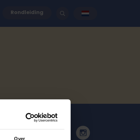
Rondleiding
g
Over