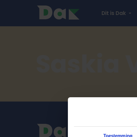
Dit is Dak
Saskia 
Toestemming