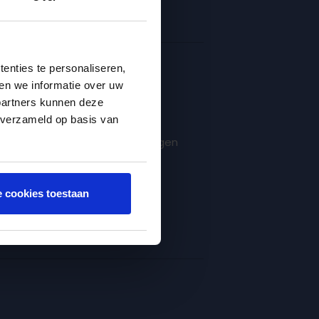
enties te personaliseren,
en we informatie over uw
Snel naar
partners kunnen deze
Contact
 verzameld op basis van
Rondleiding aanvragen
Inschrijven
Klachten
e cookies toestaan