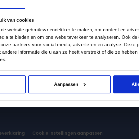
uik van cookies
e website gebruiksvriendelijker te maken, om content en advert
edia te bieden en om ons websiteverkeer te analyseren. Ook del
buurt
Word jij onze nieuwe
 onze partners voor social media, adverteren en analyse. Deze 
collega?
locaties
ndere informatie die u aan ze heeft verstrekt of die ze hebben
es.
Werken bij Dak
aties - Den Haag
ties - Rijswijk
Vacatures Pedagogisch
medewerkers
aties - Voorburg
Aanpassen
All
Vacatures Servicebureau
everklaring
Cookie instellingen aanpassen