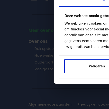
Deze website maakt gebr
We gebruiken cookies om d
om functies voor social m
Meer over ons weten?
In de 
gebruik van onze site met
Over ons
Onze 
gegevens combineren met a
uw gebruik van hun servic
Dak updates
Loc
Hoe werken we bij Dak?
Loca
Ouderportaal
Loc
Weigeren
Veelgestelde vragen
Algemene voorwaarden
Privacy- en cooki