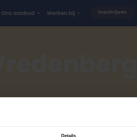
Inschrijven
Ons aanbod
Werken bij
Vredenber
Details