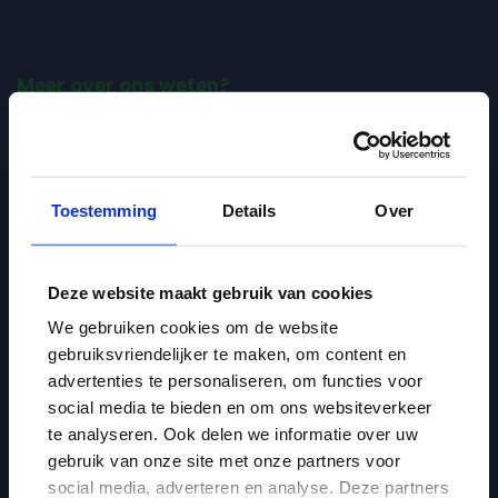
Meer over ons weten?
Over ons
Dak updates
Hoe werken we bij Dak?
Toestemming
Details
Over
Ouderportaal
Veelgestelde vragen
Deze website maakt gebruik van cookies
We gebruiken cookies om de website
In de buurt
gebruiksvriendelijker te maken, om content en
advertenties te personaliseren, om functies voor
Onze locaties
social media te bieden en om ons websiteverkeer
te analyseren. Ook delen we informatie over uw
Locaties - Den Haag
gebruik van onze site met onze partners voor
Locaties - Rijswijk
social media, adverteren en analyse. Deze partners