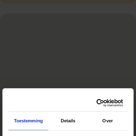
Toestemming
Details
Over
1