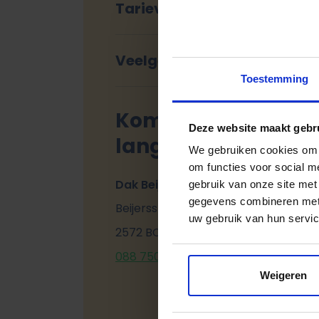
Tarieven
Veelgestelde vragen
Toestemming
Kom eens
Deze website maakt gebr
langs
Kom ken
We gebruiken cookies om d
om functies voor social m
vrijblij
Dak Beijersstraat
gebruik van onze site met
buitens
gegevens combineren met a
Beijersstraat 59
zelf erv
uw gebruik van hun servic
2572 BC, Den Haag
wil je d
088 750 98 30
inschrijf
Weigeren