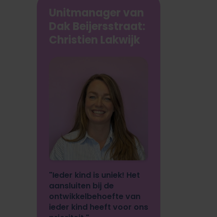
Unitmanager van
Dak Beijersstraat
:
Christien Lakwijk
"Ieder kind is uniek! Het
aansluiten bij de
ontwikkelbehoefte van
ieder kind heeft voor ons