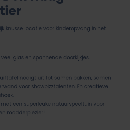
tier
lijk knusse locatie voor kinderopvang in het
veel glas en spannende doorkijkjes.
iftafel nodigt uit tot samen bakken, samen
erwand voor showbizztalenten. En creatieve
ahoek.
k met een superleuke natuurspeeltuin voor
 en modderplezier!