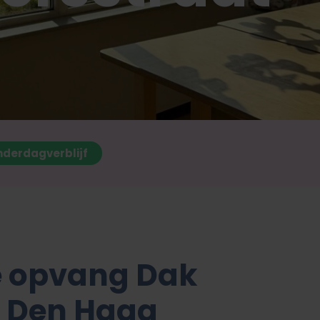
nderdagverblijf
e opvang Dak
in Den Haag