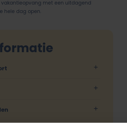
we vakantieopvang met een uitdagend
e hele dag open.
nformatie
ort
len