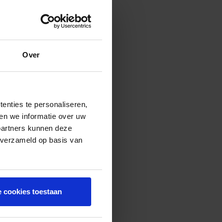
Over
enties te personaliseren,
en we informatie over uw
partners kunnen deze
 verzameld op basis van
e cookies toestaan