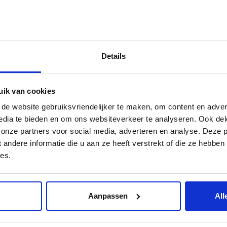
Details
uik van cookies
nismaken! Met een persoonlijke
e website gebruiksvriendelijker te maken, om content en advert
edia te bieden en om ons websiteverkeer te analyseren. Ook del
vende rondleiding kun je de
 onze partners voor social media, adverteren en analyse. Deze 
choolse opvang van Dak Beijersstraat
ndere informatie die u aan ze heeft verstrekt of die ze hebben
aren. Heb je je keuze al gemaakt en
es.
irect inschrijven? Ga dan naar het
formulier.
Aanpassen
All