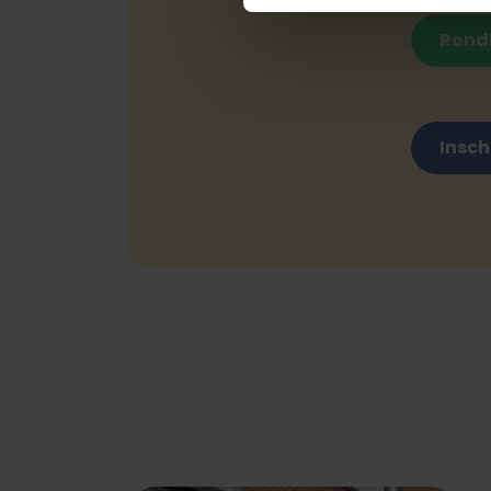
Rond
Insch