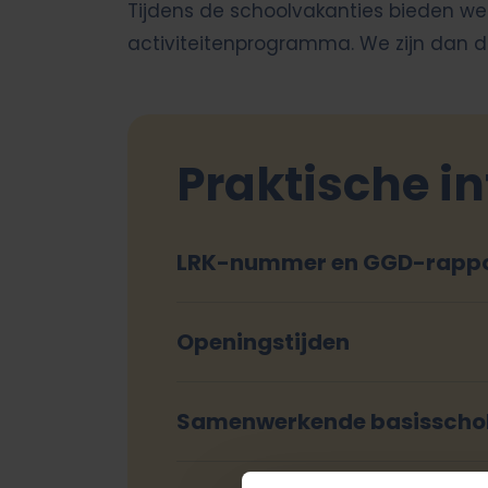
Tijdens de schoolvakanties bieden 
activiteitenprogramma. We zijn dan d
Praktische i
LRK-nummer en GGD-rapp
Openingstijden
Samenwerkende basisscho